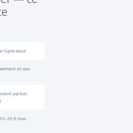
te
e l’opérateur
paiement et aux
andent parfois
)
(10–20 € max