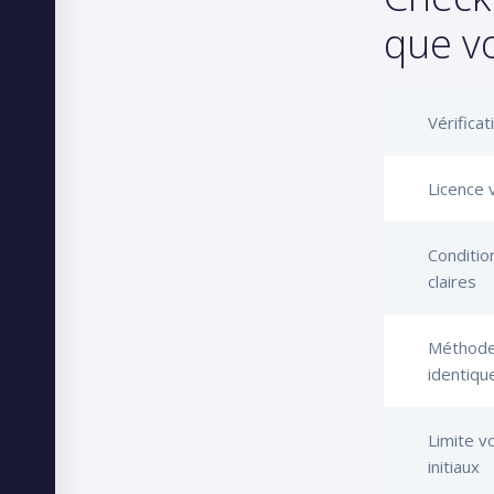
que vo
Vérificat
Licence v
Conditio
claires
Méthodes
identiqu
Limite v
initiaux