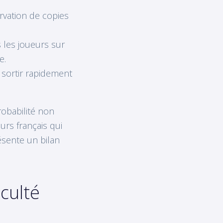
rvation de copies
 les joueurs sur
e.
 sortir rapidement
robabilité non
urs français qui
résente un bilan
iculté