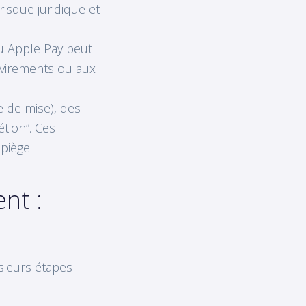
risque juridique et
u Apple Pay peut
x virements ou aux
e de mise), des
étion”. Ces
piège.
nt :
sieurs étapes