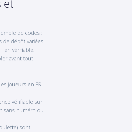
 et
semble de codes :
 de dépôt variées
ien vérifiable.
ler avant tout
nce vérifiable sur
raît sans numéro ou
roulette) sont