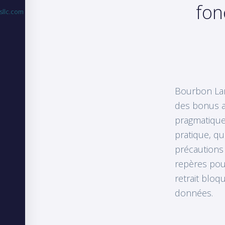
fon
sllc.com
Bourbon Lar
des bonus at
pragmatique
pratique, q
précautions 
repères pour
retrait bloq
données.