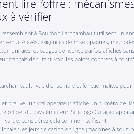
t lire l’offre : mécanismes
x à vérifier
ui ressemblent à Bourbon Larchambault utilisent un en
envenue élevés, exigences de mise opaques, méthodes
ptomonnaies, et badges de licence parfois affichés sans l
ur français débutant, voici les points concrets à contrô
 et preuve : un vrai opérateur affiche un numéro de lice
stre officiel du pays émetteur. Si le logo Curaçao appa
en valide, considérez cela comme insuffisant.
é locale : les jeux de casino en ligne (machines à sous, 