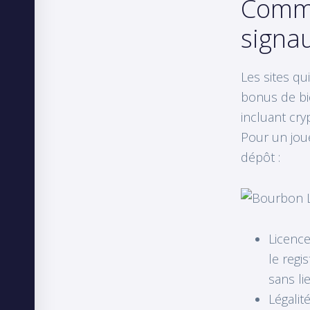
Commen
signau
Les sites q
bonus de bi
incluant cry
Pour un joue
dépôt :
Licence
le regi
sans li
Légalit