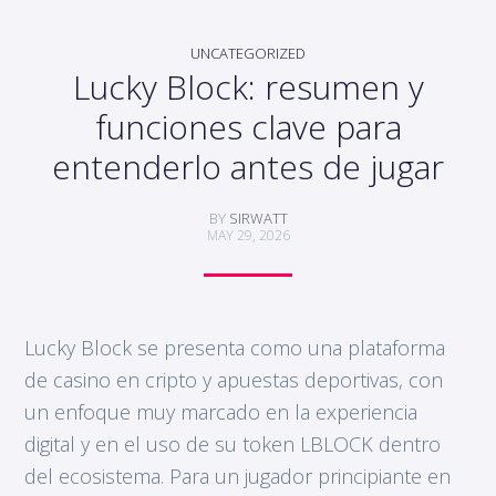
UNCATEGORIZED
Lucky Block: resumen y
funciones clave para
entenderlo antes de jugar
BY
SIRWATT
MAY 29, 2026
Lucky Block se presenta como una plataforma
de casino en cripto y apuestas deportivas, con
un enfoque muy marcado en la experiencia
digital y en el uso de su token LBLOCK dentro
del ecosistema. Para un jugador principiante en