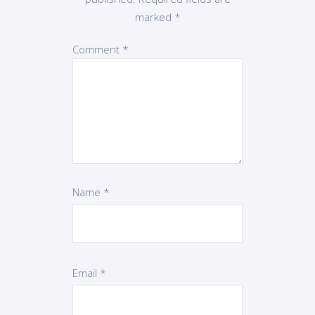
marked
*
Comment
*
Name
*
Email
*