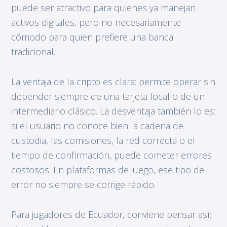
puede ser atractivo para quienes ya manejan
activos digitales, pero no necesariamente
cómodo para quien prefiere una banca
tradicional.
La ventaja de la cripto es clara: permite operar sin
depender siempre de una tarjeta local o de un
intermediario clásico. La desventaja también lo es:
si el usuario no conoce bien la cadena de
custodia, las comisiones, la red correcta o el
tiempo de confirmación, puede cometer errores
costosos. En plataformas de juego, ese tipo de
error no siempre se corrige rápido.
Para jugadores de Ecuador, conviene pensar así: