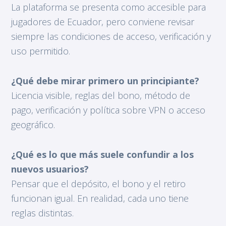
La plataforma se presenta como accesible para
jugadores de Ecuador, pero conviene revisar
siempre las condiciones de acceso, verificación y
uso permitido.
¿Qué debe mirar primero un principiante?
Licencia visible, reglas del bono, método de
pago, verificación y política sobre VPN o acceso
geográfico.
¿Qué es lo que más suele confundir a los
nuevos usuarios?
Pensar que el depósito, el bono y el retiro
funcionan igual. En realidad, cada uno tiene
reglas distintas.