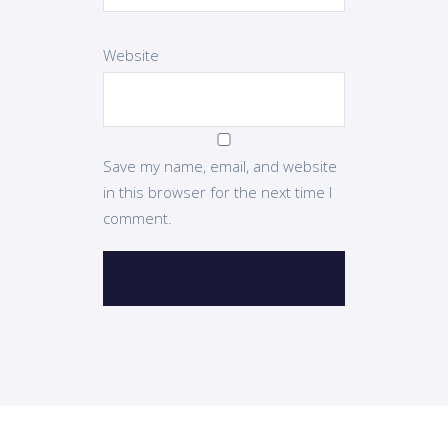
Website
Save my name, email, and website
in this browser for the next time I
comment.