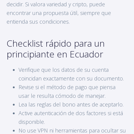
decidir. Si valora variedad y cripto, puede
encontrar una propuesta útil, siempre que
entienda sus condiciones.
Checklist rápido para un
principiante en Ecuador
Verifique que los datos de su cuenta
coincidan exactamente con su documento.
Revise si el método de pago que piensa
usar le resulta cómodo de manejar.
Lea las reglas del bono antes de aceptarlo.
Active autenticación de dos factores si está
disponible.
No use VPN ni herramientas para ocultar su