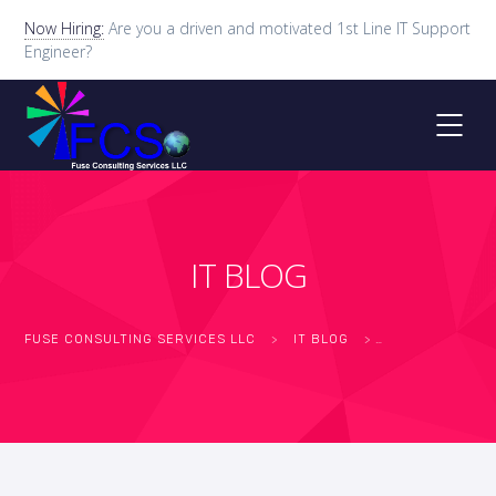
Now Hiring:
Are you a driven and motivated 1st Line IT Support
Engineer?
IT BLOG
FUSE CONSULTING SERVICES LLC
>
IT BLOG
>