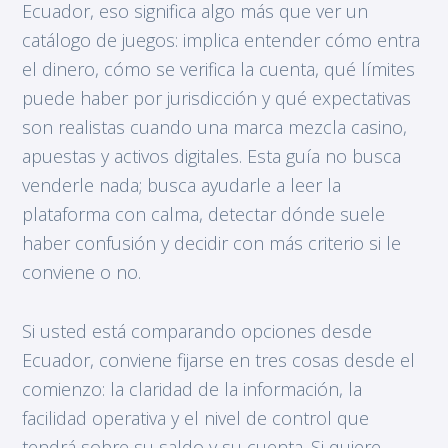
Ecuador, eso significa algo más que ver un
catálogo de juegos: implica entender cómo entra
el dinero, cómo se verifica la cuenta, qué límites
puede haber por jurisdicción y qué expectativas
son realistas cuando una marca mezcla casino,
apuestas y activos digitales. Esta guía no busca
venderle nada; busca ayudarle a leer la
plataforma con calma, detectar dónde suele
haber confusión y decidir con más criterio si le
conviene o no.
Si usted está comparando opciones desde
Ecuador, conviene fijarse en tres cosas desde el
comienzo: la claridad de la información, la
facilidad operativa y el nivel de control que
tendrá sobre su saldo y su cuenta. Si quiere