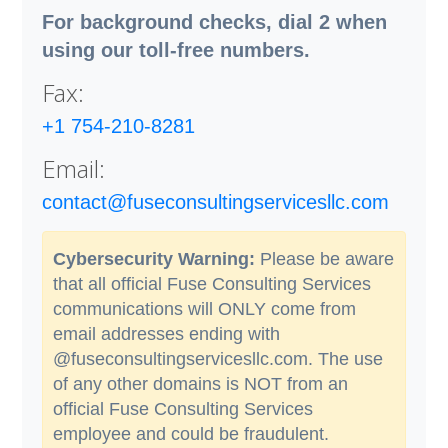
For background checks, dial 2 when
using our toll-free numbers.
Fax:
+1 754-210-8281
Email:
contact@fuseconsultingservicesllc.com
Cybersecurity Warning:
Please be aware
that all official Fuse Consulting Services
communications will ONLY come from
email addresses ending with
@fuseconsultingservicesllc.com. The use
of any other domains is NOT from an
official Fuse Consulting Services
employee and could be fraudulent.