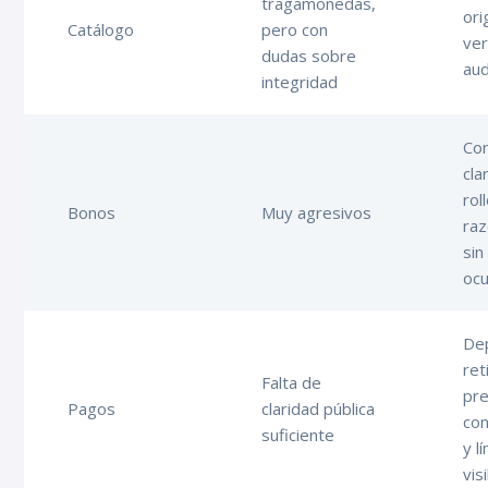
tragamonedas,
ori
Catálogo
pero con
ve
dudas sobre
aud
integridad
Con
cla
rol
Bonos
Muy agresivos
raz
sin
ocu
De
ret
Falta de
pre
Pagos
claridad pública
co
suficiente
y l
vis