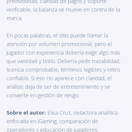
previsibilidad, claridad de pagos y soporte
verificable, la balanza se mueve en contra de la
marca.
En pocas palabras, el sitio puede llamar la
atención por volumen promocional, pero el
jugador con experiencia debería exigir algo más
que variedad y brillo. Debería pedir trazabilidad,
licencia comprobable, términos legibles y retiro
confiable. Si eso no aparece con claridad, el
análisis deja de ser de entretenimiento y se
convierte en gestión de riesgo.
Sobre el autor:
Elisa Cruz, redactora analítica
enfocada en iGaming, comparación de
operadores y educación de jugadores.