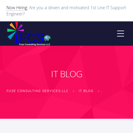
Now Hiring:
Are you a driven and motivated 1st Line IT Support
Engineer?
IT BLOG
FUSE CONSULTING SERVICES LLC
>
IT BLOG
>