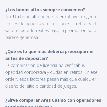
¿Los bonos altos siempre convienen?
No. Un bono alto puede traer rollover exigente,
límites de apuesta y restricciones al retiro. Si el
valor esperado real es bajo, la promoción solo
parece generosa.
¿Qué es lo que más debería preocuparme
antes de depositar?
La combinación de licencia no verificable,
opacidad corporativa y dudas en retiros. En ese
orden, esos factores pesan más que cualquier
diseño del sitio o cantidad de juegos.
¿Sirve comparar Ares Casino con operadores
regulados en México?