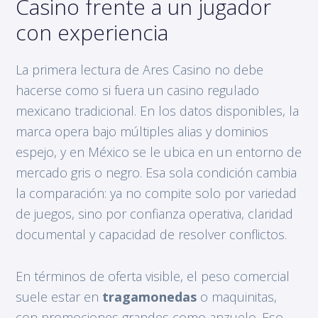
Casino frente a un jugador
con experiencia
La primera lectura de Ares Casino no debe
hacerse como si fuera un casino regulado
mexicano tradicional. En los datos disponibles, la
marca opera bajo múltiples alias y dominios
espejo, y en México se le ubica en un entorno de
mercado gris o negro. Esa sola condición cambia
la comparación: ya no compite solo por variedad
de juegos, sino por confianza operativa, claridad
documental y capacidad de resolver conflictos.
En términos de oferta visible, el peso comercial
suele estar en
tragamonedas
o maquinitas,
con promociones grandes como anzuelo. Eso