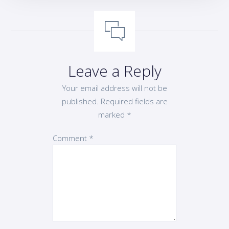
Leave a Reply
Your email address will not be
published.
Required fields are
marked
*
Comment
*