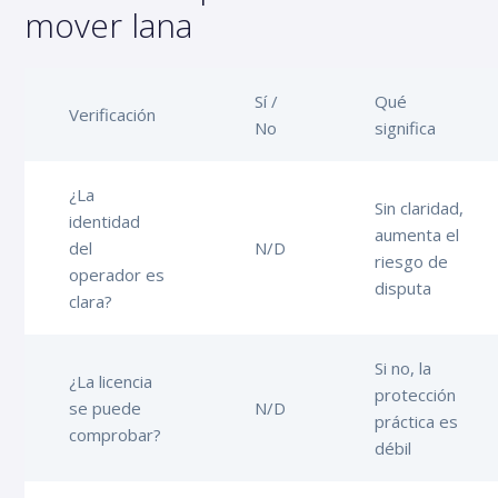
mover lana
Sí /
Qué
Verificación
No
significa
¿La
Sin claridad,
identidad
aumenta el
del
N/D
riesgo de
operador es
disputa
clara?
Si no, la
¿La licencia
protección
se puede
N/D
práctica es
comprobar?
débil