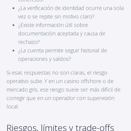
¿La verificación de identidad ocurre una sola
vez o se repite sin motivo claro?
¿Existe información útil sobre
documentación aceptada y causa de
rechazo?
¿La cuenta permite seguir historial de
operaciones y saldos?
Si esas respuestas no son claras, el riesgo
operativo sube. Y en un casino offshore o de
mercado gris, ese riesgo suele ser más difícil de
corregir que en un operador con supervisión
local.
Riesgos, límites y trade-offs