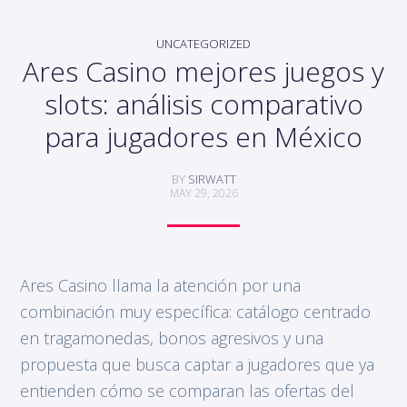
UNCATEGORIZED
Ares Casino mejores juegos y
slots: análisis comparativo
para jugadores en México
BY
SIRWATT
MAY 29, 2026
Ares Casino llama la atención por una
combinación muy específica: catálogo centrado
en tragamonedas, bonos agresivos y una
propuesta que busca captar a jugadores que ya
entienden cómo se comparan las ofertas del