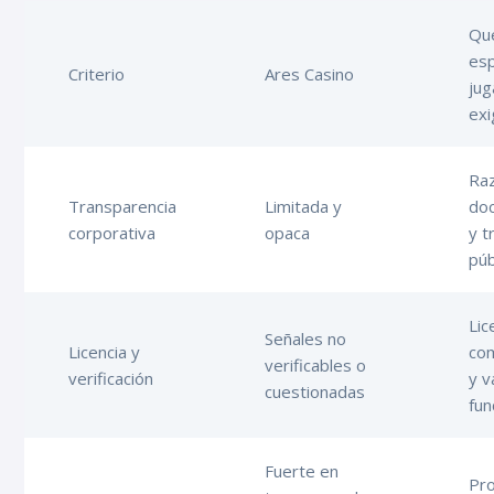
Qu
esp
Criterio
Ares Casino
ju
ex
Raz
Transparencia
Limitada y
do
corporativa
opaca
y t
púb
Lic
Señales no
Licencia y
co
verificables o
verificación
y v
cuestionadas
fun
Fuerte en
Pr