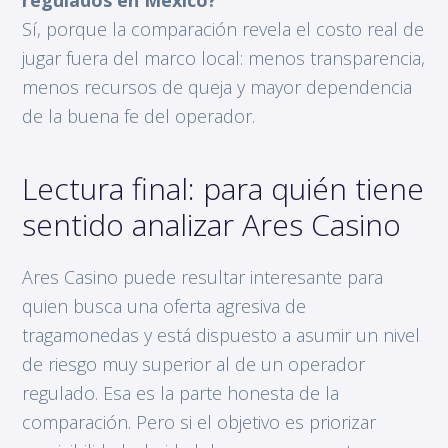
Sí, porque la comparación revela el costo real de
jugar fuera del marco local: menos transparencia,
menos recursos de queja y mayor dependencia
de la buena fe del operador.
Lectura final: para quién tiene
sentido analizar Ares Casino
Ares Casino puede resultar interesante para
quien busca una oferta agresiva de
tragamonedas y está dispuesto a asumir un nivel
de riesgo muy superior al de un operador
regulado. Esa es la parte honesta de la
comparación. Pero si el objetivo es priorizar