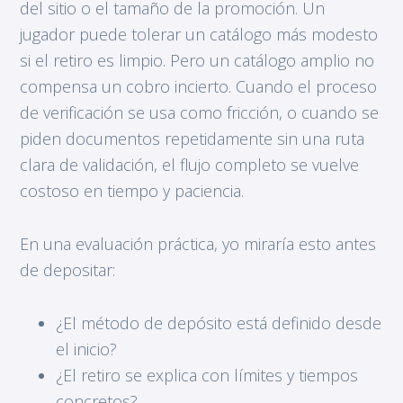
del sitio o el tamaño de la promoción. Un
jugador puede tolerar un catálogo más modesto
si el retiro es limpio. Pero un catálogo amplio no
compensa un cobro incierto. Cuando el proceso
de verificación se usa como fricción, o cuando se
piden documentos repetidamente sin una ruta
clara de validación, el flujo completo se vuelve
costoso en tiempo y paciencia.
En una evaluación práctica, yo miraría esto antes
de depositar:
¿El método de depósito está definido desde
el inicio?
¿El retiro se explica con límites y tiempos
concretos?