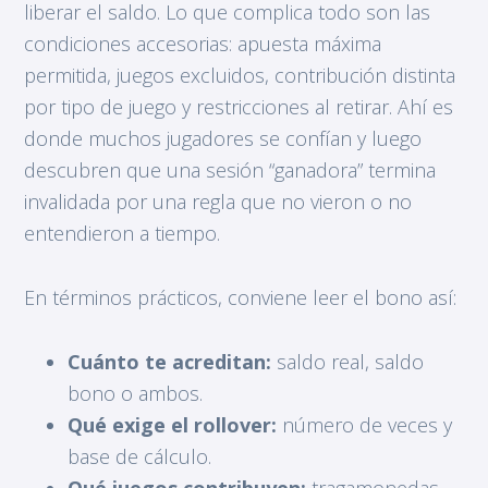
liberar el saldo. Lo que complica todo son las
condiciones accesorias: apuesta máxima
permitida, juegos excluidos, contribución distinta
por tipo de juego y restricciones al retirar. Ahí es
donde muchos jugadores se confían y luego
descubren que una sesión “ganadora” termina
invalidada por una regla que no vieron o no
entendieron a tiempo.
En términos prácticos, conviene leer el bono así:
Cuánto te acreditan:
saldo real, saldo
bono o ambos.
Qué exige el rollover:
número de veces y
base de cálculo.
Qué juegos contribuyen:
tragamonedas,