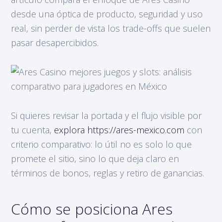
desde una óptica de producto, seguridad y uso
real, sin perder de vista los trade-offs que suelen
pasar desapercibidos.
Si quieres revisar la portada y el flujo visible por
tu cuenta,
explora https://ares-mexico.com
con
criterio comparativo: lo útil no es solo lo que
promete el sitio, sino lo que deja claro en
términos de bonos, reglas y retiro de ganancias.
Cómo se posiciona Ares